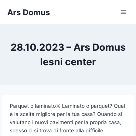
Skip
Ars Domus
to
content
28.10.2023 – Ars Domus
lesni center
Parquet o laminato⚔️ Laminato o parquet? Qual
è la scelta migliore per la tua casa? Quando si
valutano i nuovi pavimenti per la propria casa,
spesso ci si trova di fronte alla difficile