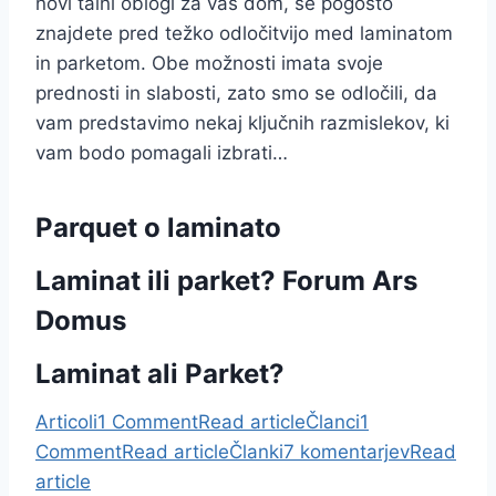
novi talni oblogi za vaš dom, se pogosto
znajdete pred težko odločitvijo med laminatom
in parketom. Obe možnosti imata svoje
prednosti in slabosti, zato smo se odločili, da
vam predstavimo nekaj ključnih razmislekov, ki
vam bodo pomagali izbrati…
Parquet o laminato
Laminat ili parket? Forum Ars
Domus
Laminat ali Parket?
Articoli
1 Comment
Read article
Članci
1
Comment
Read article
Članki
7 komentarjev
Read
article