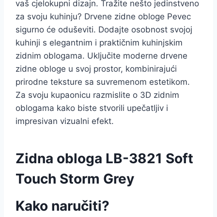
vaš cjelokupni dizajn. Tražite nešto jedinstveno
za svoju kuhinju? Drvene zidne obloge Pevec
sigurno će oduševiti. Dodajte osobnost svojoj
kuhinji s elegantnim i praktičnim kuhinjskim
zidnim oblogama. Uključite moderne drvene
zidne obloge u svoj prostor, kombinirajući
prirodne teksture sa suvremenom estetikom.
Za svoju kupaonicu razmislite o 3D zidnim
oblogama kako biste stvorili upečatljiv i
impresivan vizualni efekt.
Zidna obloga LB-3821 Soft
Touch Storm Grey
Kako naručiti?