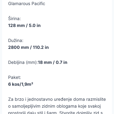
Glamarous Pacific
Širina:
128 mm / 5.0 in
Dužina:
2800 mm / 110.2 in
Debljina (mm):
18 mm / 0.7 in
Paket:
6 kos/1,9m²
Za brzo i jednostavno uređenje doma razmislite
o samoljepljivim zidnim oblogama koje svakoj
prostoriji daju stil i šarm. Stvorite dojmljiv zid s