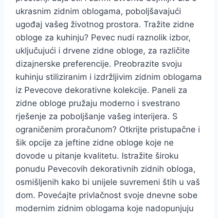
ukrasnim zidnim oblogama, poboljšavajući
ugođaj vašeg životnog prostora. Tražite zidne
obloge za kuhinju? Pevec nudi raznolik izbor,
uključujući i drvene zidne obloge, za različite
dizajnerske preferencije. Preobrazite svoju
kuhinju stiliziranim i izdržljivim zidnim oblogama
iz Pevecove dekorativne kolekcije. Paneli za
zidne obloge pružaju moderno i svestrano
rješenje za poboljšanje vašeg interijera. S
ograničenim proračunom? Otkrijte pristupačne i
šik opcije za jeftine zidne obloge koje ne
dovode u pitanje kvalitetu. Istražite široku
ponudu Pevecovih dekorativnih zidnih obloga,
osmišljenih kako bi unijele suvremeni štih u vaš
dom. Povećajte privlačnost svoje dnevne sobe
modernim zidnim oblogama koje nadopunjuju