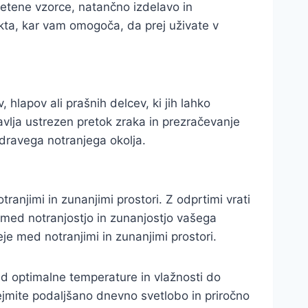
letene vzorce, natančno izdelavo in
kta, kar vam omogoča, da prej uživate v
lapov ali prašnih delcev, ki jih lahko
tavlja ustrezen pretok zraka in prezračevanje
dravega notranjega okolja.
njimi in zunanjimi prostori. Z odprtimi vrati
ok med notranjostjo in zunanjostjo vašega
je med notranjimi in zunanjimi prostori.
Od optimalne temperature in vlažnosti do
rejmite podaljšano dnevno svetlobo in priročno