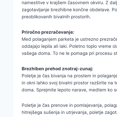
namestitve v krajšem časovnem okviru. Z dalj
zagotavljanje brezhibne končne obdelave. Pol
preoblikovanih bivalnih prostorih.
Priročno prezračevanje:
Med polaganjem parketa je ustrezno prezračeva
oddajajo lepila ali laki. Poletno toplo vreme 
vašega doma. To ne le pomaga pri procesu str
Brezhiben prehod znotraj-zunaj:
Poletje je čas bivanja na prostem in polagan
in okni lahko svoj bivalni prostor razširite n
doma. Sprejmite lepoto narave, medtem ko se v
Poletje je čas prenove in pomlajevanja, polag
hitrejšega sušenja in utrjevanja, poletje zag