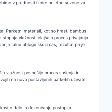
obimo v prednosti izbire poletne sezone za
a. Parketni materiali, kot so hrast, bambus
a stopnja vlažnosti olajšajo proces privajanja
banja talne obloge skozi čas, rezultat pa je
žja vlažnost pospešijo proces sušenja in
svojih na novo postavljenih parketih uživate
inkovito delo in dokončanje postopka