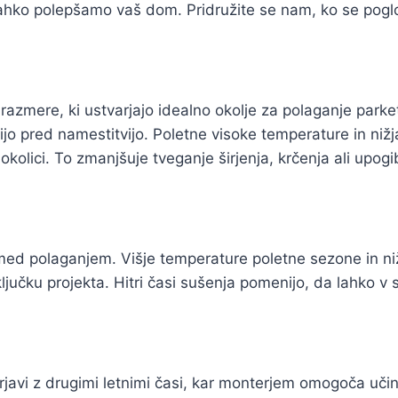
 lahko polepšamo vaš dom. Pridružite se nam, ko se pogl
azmere, ki ustvarjajo idealno okolje za polaganje parket
ijo pred namestitvijo. Poletne visoke temperature in nižj
okolici. To zmanjšuje tveganje širjenja, krčenja ali upogi
 med polaganjem. Višje temperature poletne sezone in ni
ključku projekta. Hitri časi sušenja pomenijo, da lahko v 
erjavi z drugimi letnimi časi, kar monterjem omogoča uč