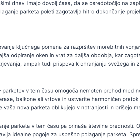
šimi dnevi imajo dovolj časa, da se osredotočijo na zap
aganje parketa poleti zagotavlja hitro dokončanje proje
nje ključnega pomena za razpršitev morebitnih vonjav, h
olajša odpiranje oken in vrat za daljša obdobja, kar zago
jevanja, ampak tudi prispeva k ohranjanju svežega in z
je parketov v tem času omogoča nemoten prehod med notra
a terase, balkone ali vrtove in ustvarite harmoničen pret
aša nova parketa oblikujejo v notranjosti in brišejo me
anje parketa v tem času pa prinaša številne prednosti. 
otavlja idealne pogoje za uspešno polaganje parketa. Sp