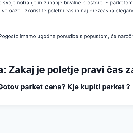
te svoje notranje in zunanje bivalne prostore. S parketo
ivo oazo. Izkoristite poletni čas in naj brezčasna elegan
 Pogosto imamo ugodne ponudbe s popustom, če naročite
: Zakaj je poletje pravi čas 
 Gotov parket cena? Kje kupiti parket ?