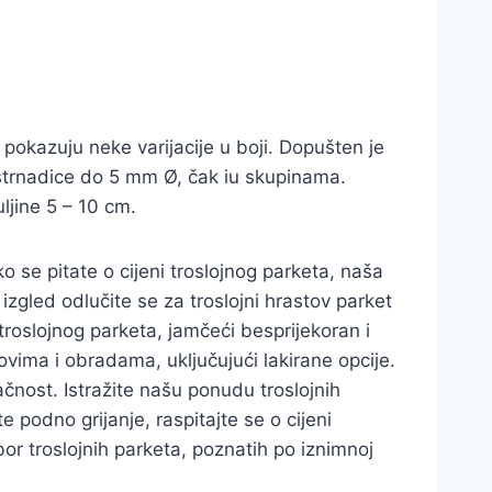
e pokazuju neke varijacije u boji. Dopušten je
strnadice do 5 mm Ø, čak iu skupinama.
ljine 5 – 10 cm.
o se pitate o cijeni troslojnog parketa, naša
izgled odlučite se za troslojni hrastov parket
 troslojnog parketa, jamčeći besprijekoran i
ovima i obradama, uključujući lakirane opcije.
pačnost. Istražite našu ponudu troslojnih
 podno grijanje, raspitajte se o cijeni
bor troslojnih parketa, poznatih po iznimnoj