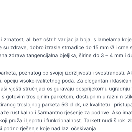
 zrnatost, ali bez oštrih varijacija boja, s lamelama koj
su zdrave, dobro izrasle strnadice do 15 mm Ø i crne 
ena zdrava tangencijalna bjeljika, širine do 3 – 4 mm i du
keta, poznatog po svojoj izdržljivosti i svestranosti. Ak
 opciju visokokvalitetnog poda. Za elegantan i klasičan 
Naši vješti stručnjaci osiguravaju besprijekornu ugradnju
d s gotovim troslojnim parketom, dostupnim u raznim stil
iranog troslojnog parketa 5G click, uz kvalitetu i pristu
raže rustikalno i šarmantno rješenje za podove. Ako imate
ji pruža i ljepotu i funkcionalnost. Tarkett nudi širok iz
i podno rješenje koje nadilazi očekivanja.