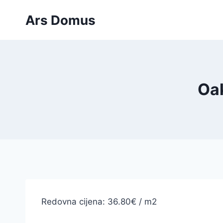
Skip
Ars Domus
to
content
Oak
Redovna cijena: 36.80€ / m2