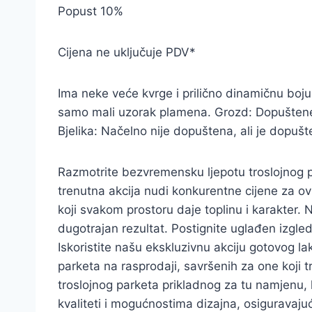
Popust 10%
Cijena ne uključuje PDV*
Ima neke veće kvrge i prilično dinamičnu boju i
samo mali uzorak plamena. Grozd: Dopuštene 
Bjelika: Načelno nije dopuštena, ali je dopušt
Razmotrite bezvremensku ljepotu troslojnog par
trenutna akcija nudi konkurentne cijene za ovu
koji svakom prostoru daje toplinu i karakter. 
dugotrajan rezultat. Postignite uglađen izgle
Iskoristite našu ekskluzivnu akciju gotovog lak
parketa na rasprodaji, savršenih za one koji t
troslojnog parketa prikladnog za tu namjenu, ko
kvaliteti i mogućnostima dizajna, osiguravajuć