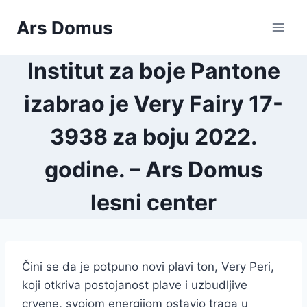
Skip
Ars Domus
to
content
Institut za boje Pantone
izabrao je Very Fairy 17-
3938 za boju 2022.
godine. – Ars Domus
lesni center
Čini se da je potpuno novi plavi ton, Very Peri,
koji otkriva postojanost plave i uzbudljive
crvene, svojom energijom ostavio traga u