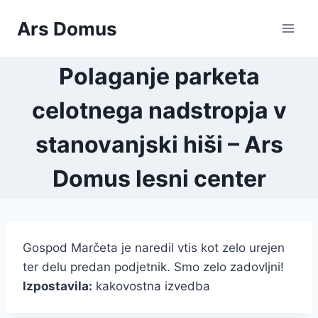
Skip
Ars Domus
to
content
Polaganje parketa
celotnega nadstropja v
stanovanjski hiši – Ars
Domus lesni center
Gospod Marčeta je naredil vtis kot zelo urejen
ter delu predan podjetnik. Smo zelo zadovljni!
Izpostavila:
kakovostna izvedba