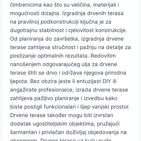
čimbenicima kao što su veličina, materijali i
mogućnosti dizajna. Izgradnja drvenih terasa
na pravilnoj podkonstrukciji ključna je za
dugotrajnu stabilnost i cjelovitost konstrukcije.
Od planiranja do završetka, izgradnja drvene
terase zahtijeva stručnost i pažnju na detalje za
postizanje optimalnih rezultata. Redovitim
nanošenjem odgovarajućeg ulja za drvene
terase štiti se drvo i održava njegova prirodna
ljepota. Bez obzira jeste li entuzijast DIY ili
angažirate profesionalce, izrada drvene terase
zahtijeva pažljivo planiranje i izvedbu kako
biste postigli funkcionalan i lijep vanjski prostor.
Drvene terase također mogu biti izvrstan
dodatak ugostiteljskim objektima, pružajući
šarmantan i privlačan doživljaj objedovanja na
otvorenom. Drvene terase uz kuću nude