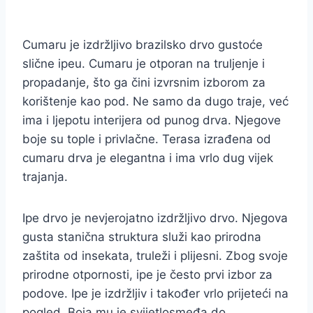
Cumaru je izdržljivo brazilsko drvo gustoće
slične ipeu. Cumaru je otporan na truljenje i
propadanje, što ga čini izvrsnim izborom za
korištenje kao pod. Ne samo da dugo traje, već
ima i ljepotu interijera od punog drva. Njegove
boje su tople i privlačne. Terasa izrađena od
cumaru drva je elegantna i ima vrlo dug vijek
trajanja.
Ipe drvo je nevjerojatno izdržljivo drvo. Njegova
gusta stanična struktura služi kao prirodna
zaštita od insekata, truleži i plijesni. Zbog svoje
prirodne otpornosti, ipe je često prvi izbor za
podove. Ipe je izdržljiv i također vrlo prijeteći na
pogled. Boja mu je svijetlosmeđa do